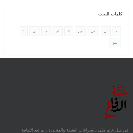
كلمات البحث
و
ال
في
من
لا
لم
ما
ان
"
سو
فى ظل عالم ملئ بالصراعات العنيفة والمتجددة ، لم تعد الثقافة