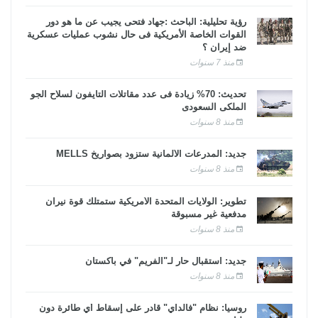
رؤية تحليلية: الباحث :جهاد فتحى يجيب عن ما هو دور
القوات الخاصة الأمريكية فى حال نشوب عمليات عسكرية
ضد إيران ؟
منذ 7 سنوات
تحديث: 70% زيادة فى عدد مقاتلات التايفون لسلاح الجو
الملكى السعودى
منذ 8 سنوات
جديد: المدرعات الألمانية ستزود بصواريخ MELLS
منذ 8 سنوات
تطوير: الولايات المتحدة الأمريكية ستمتلك قوة نيران
مدفعية غير مسبوقة
منذ 8 سنوات
جديد: استقبال حار لـ"الفريم" في باكستان
منذ 8 سنوات
روسيا: نظام "فالداي" قادر على إسقاط أي طائرة دون