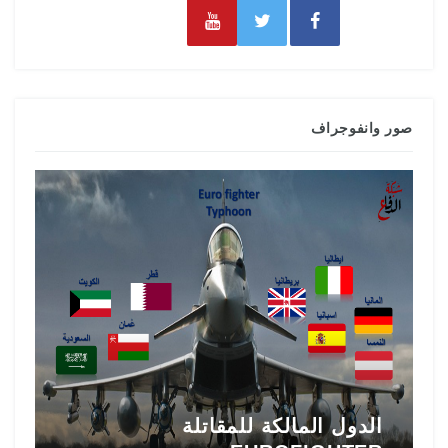
صور وانفوجراف
تاريخ المقاتلة F-16 في الشرق
ط