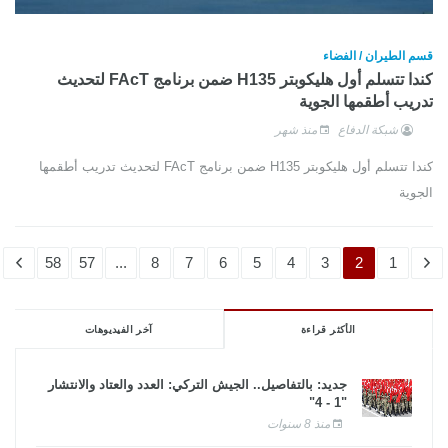
قسم الطيران / الفضاء
كندا تتسلم أول هليكوبتر H135 ضمن برنامج FAcT لتحديث
تدريب أطقمها الجوية
شبكة الدفاع
منذ شهر
كندا تتسلم أول هليكوبتر H135 ضمن برنامج FAcT لتحديث تدريب أطقمها
الجوية
58
57
...
8
7
6
5
4
3
2
1
الأكثر قراءة
آخر الفيديوهات
جديد: بالتفاصيل.. الجيش التركي: العدد والعتاد والانتشار
"1 - 4"
منذ 8 سنوات