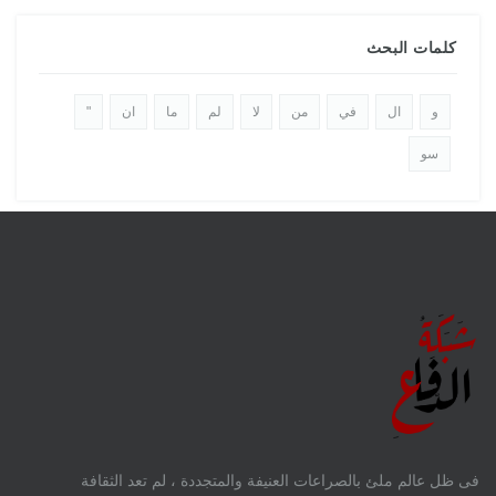
كلمات البحث
و
ال
في
من
لا
لم
ما
ان
"
سو
فى ظل عالم ملئ بالصراعات العنيفة والمتجددة ، لم تعد الثقافة