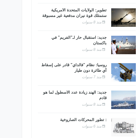
تطوير: الولايات المتحدة الأمريكية
ستمتلك قوة نيران مدفعية غير مسبوقة
منذ 8 سنوات
جديد: استقبال حار لـ"الفريم" في
باكستان
منذ 8 سنوات
روسيا: نظام "فالداي" قادر على إسقاط
أي طائرة دون طيار
منذ 7 سنوات
جديد: الهند زيادة عدد الأسطول لما هو
قادم
منذ 8 سنوات
: تطور المحركات الصاروخية
منذ 6 سنوات