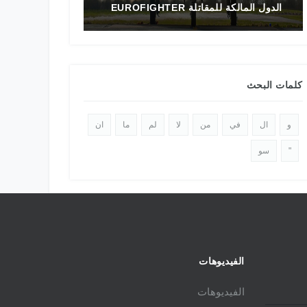
الدول المالكة للمقاتلة EUROFIGHTER
تاريخ المقاتلة F-16 في الشرق الأوسط
كلمات البحث
و
ال
في
من
لا
لم
ما
ان
"
سو
الفيديوهات
الفيديوهات