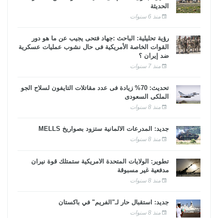
الحديثة
منذ 6 سنوات
رؤية تحليلية: الباحث :جهاد فتحى يجيب عن ما هو دور
القوات الخاصة الأمريكية فى حال نشوب عمليات عسكرية
ضد إيران ؟
منذ 7 سنوات
تحديث: 70% زيادة فى عدد مقاتلات التايفون لسلاح الجو
الملكى السعودى
منذ 8 سنوات
جديد: المدرعات الألمانية ستزود بصواريخ MELLS
منذ 8 سنوات
تطوير: الولايات المتحدة الأمريكية ستمتلك قوة نيران
مدفعية غير مسبوقة
منذ 8 سنوات
جديد: استقبال حار لـ"الفريم" في باكستان
منذ 8 سنوات