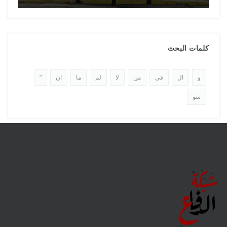
كلمات البحث
و
ال
في
من
لا
لم
ما
ان
"
سو