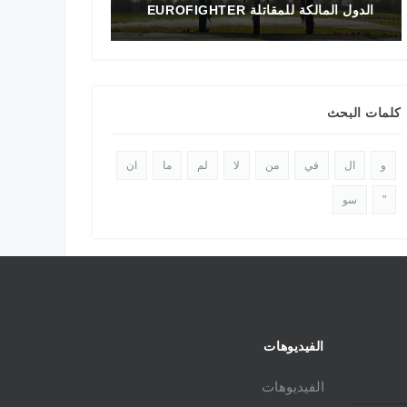
الدول المالكة للمقاتلة EUROFIGHTER
تاريخ المقاتلة F-16 في الشرق الأوسط
كلمات البحث
و
ال
في
من
لا
لم
ما
ان
"
سو
الفيديوهات
الفيديوهات