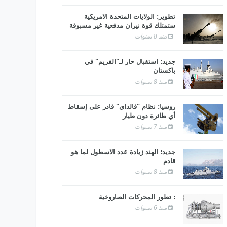
تطوير: الولايات المتحدة الأمريكية
ستمتلك قوة نيران مدفعية غير مسبوقة
منذ 8 سنوات
جديد: استقبال حار لـ"الفريم" في
باكستان
منذ 8 سنوات
روسيا: نظام "فالداي" قادر على إسقاط
أي طائرة دون طيار
منذ 7 سنوات
جديد: الهند زيادة عدد الأسطول لما هو
قادم
منذ 8 سنوات
: تطور المحركات الصاروخية
منذ 6 سنوات