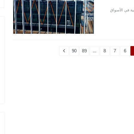
اعية في الأسواق
90
89
...
8
7
6