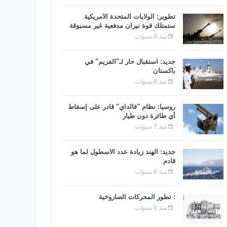
تطوير: الولايات المتحدة الأمريكية
ستمتلك قوة نيران مدفعية غير مسبوقة
منذ 8 سنوات
جديد: استقبال حار لـ"الفريم" في
باكستان
منذ 8 سنوات
روسيا: نظام "فالداي" قادر على إسقاط
أي طائرة دون طيار
منذ 7 سنوات
جديد: الهند زيادة عدد الأسطول لما هو
قادم
منذ 8 سنوات
: تطور المحركات الصاروخية
منذ 6 سنوات