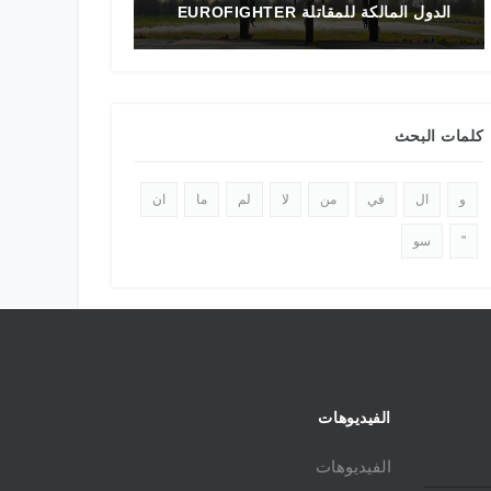
الدول المالكة للمقاتلة EUROFIGHTER
تاريخ المقاتلة F-16 في الشرق الأوسط
كلمات البحث
و
ال
في
من
لا
لم
ما
ان
"
سو
الفيديوهات
الفيديوهات