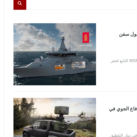
ميم أسطول سفن
Kongsberg Vanguard LP تبدأ عمليات تصميم أسطول سفن MSMM التابع لخفر
دلة الدفاع الجوي في