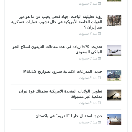
منذ 6 سنوات
رؤية تحليلية: الباحث :جهاد فتحى يجيب عن ما هو دور
القوات الخاصة الأمريكية فى حال نشوب عمليات عسكرية
ضد إيران ؟
منذ 7 سنوات
تحديث: 70% زيادة فى عدد مقاتلات التايفون لسلاح الجو
الملكى السعودى
منذ 8 سنوات
جديد: المدرعات الألمانية ستزود بصواريخ MELLS
منذ 8 سنوات
تطوير: الولايات المتحدة الأمريكية ستمتلك قوة نيران
مدفعية غير مسبوقة
منذ 8 سنوات
جديد: استقبال حار لـ"الفريم" في باكستان
منذ 8 سنوات