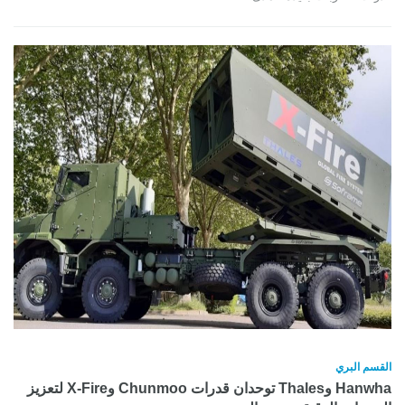
القسم البري
Hanwha وThales توحدان قدرات Chunmoo وX-Fire لتعزيز