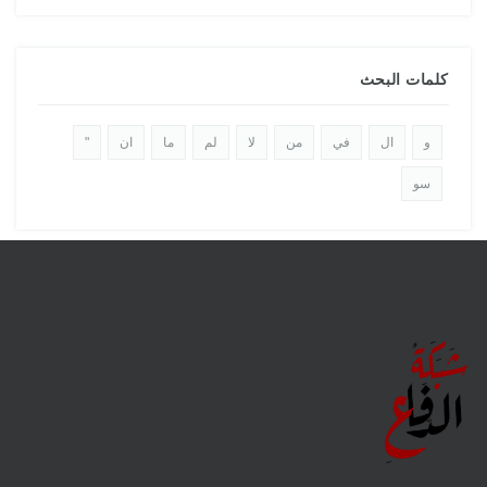
كلمات البحث
و
ال
في
من
لا
لم
ما
ان
"
سو