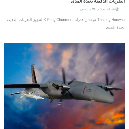
الضربات الدقيقة بعيدة المدى
شبكة الدفاع
منذ شهر
Hanwha وThales توحدان قدرات Chunmoo وX-Fire لتعزيز الضربات الدقيقة
بعيدة المدى