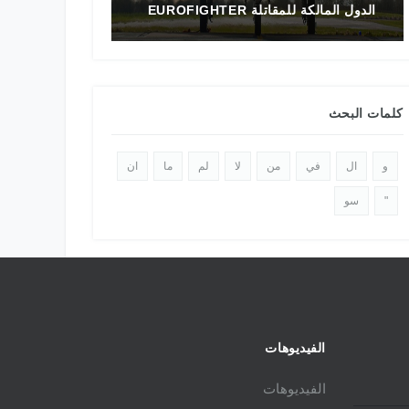
الدول المالكة للمقاتلة EUROFIGHTER
تاريخ المقاتلة F-16 في الشرق الأوسط
كلمات البحث
و
ال
في
من
لا
لم
ما
ان
"
سو
الفيديوهات
الفيديوهات