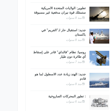
تطوير: الولايات المتحدة الأمريكية
ستمتلك قوة نيران مدفعية غير مسبوقة
منذ 8 سنوات
جديد: استقبال حار لـ"الفريم" في
باكستان
منذ 8 سنوات
روسيا: نظام "فالداي" قادر على إسقاط
أي طائرة دون طيار
منذ 7 سنوات
جديد: الهند زيادة عدد الأسطول لما هو
قادم
منذ 8 سنوات
: تطور المحركات الصاروخية
منذ 6 سنوات