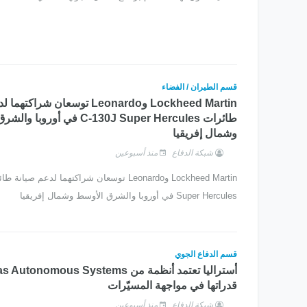
قسم الطيران / الفضاء
Lockheed Martin وLeonardo توسعان شرا
طائرات C-130J Super Hercules في أور
وشمال إفريقيا
شبكة الدفاع
منذ أسبوعين
Super Hercules في أوروبا والشرق الأوسط وشمال إفريقيا
قسم الدفاع الجوي
قدراتها في مواجهة المسيّرات
شبكة الدفاع
منذ أسبوعين