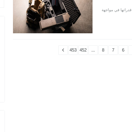
 من Ondas Autonomous Systems لتعزيز قدراتها في مواجهة
453
452
...
8
7
6