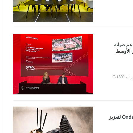
كتهما لدعم صيانة
وبا والشرق الأوسط
Lockheed Martin وLeonardo توسعان شراكتهما لدعم صيانة طائرات C-130J
أستراليا تعتمد أنظمة من Ondas Autonomous Systems لتعزيز