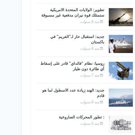
تطوير: الولايات المتحدة الأمريكية
ستمتلك قوة نيران مدفعية غير مسبوقة
منذ 8 سنوات
جديد: استقبال حار لـ"الفريم" في
باكستان
منذ 8 سنوات
روسيا: نظام "فالداي" قادر على إسقاط
أي طائرة دون طيار
منذ 7 سنوات
جديد: الهند زيادة عدد الأسطول لما هو
قادم
منذ 8 سنوات
: تطور المحركات الصاروخية
منذ 6 سنوات