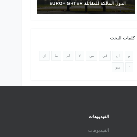
الدول المالكة للمقاتلة EUROFIGHTER
تاريخ المقاتلة F-16 في الشرق الأوسط
كلمات البحث
و
ال
في
من
لا
لم
ما
ان
"
سو
الفيديوهات
الفيديوهات