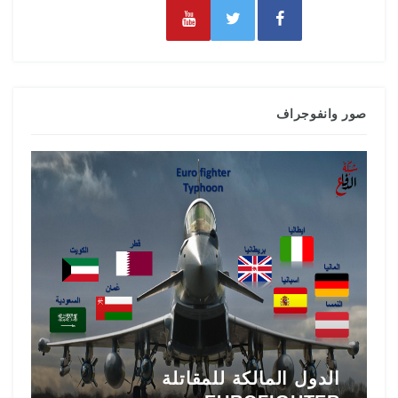
صور وانفوجراف
تاريخ المقاتلة F-16 في الشرق
ط