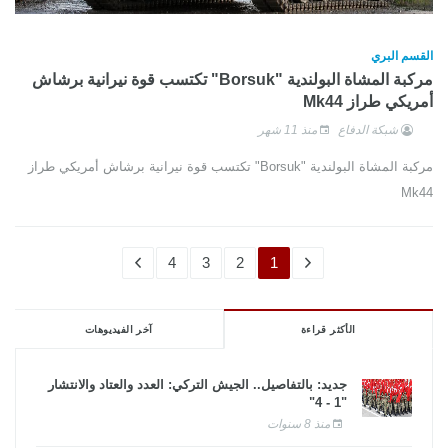
القسم البري
مركبة المشاة البولندية "Borsuk" تكتسب قوة نيرانية برشاش
أمريكي طراز Mk44
شبكة الدفاع
منذ 11 شهر
مركبة المشاة البولندية "Borsuk" تكتسب قوة نيرانية برشاش أمريكي طراز
Mk44
4
3
2
1
الأكثر قراءة
آخر الفيديوهات
جديد: بالتفاصيل.. الجيش التركي: العدد والعتاد والانتشار
"1 - 4"
منذ 8 سنوات