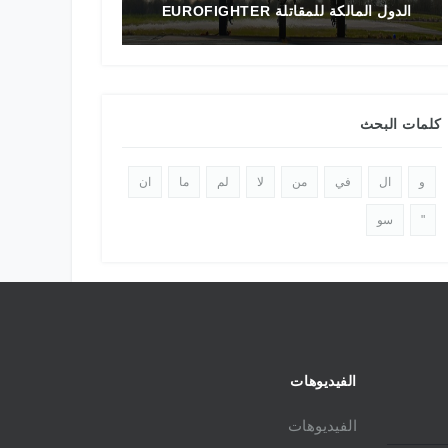
EUROFIGH
تاريخ المقاتلة F-16 في الشرق الأوسط
كلمات البحث
و
ال
في
من
لا
لم
ما
ان
"
سو
الفيديوهات
الفيديوهات