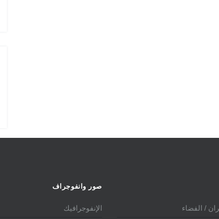
الدولي 2025
الدول المالكة للمقاتلة TER
صور وانفوجراف
ان / الفضاء
الإنفوجرافيك