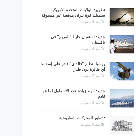
تطوير: الولايات المتحدة الأمريكية
ستمتلك قوة نيران مدفعية غير مسبوقة
منذ 8 سنوات
جديد: استقبال حار لـ"الفريم" في
باكستان
منذ 8 سنوات
روسيا: نظام "فالداي" قادر على إسقاط
أي طائرة دون طيار
منذ 7 سنوات
جديد: الهند زيادة عدد الأسطول لما هو
قادم
منذ 8 سنوات
: تطور المحركات الصاروخية
منذ 6 سنوات