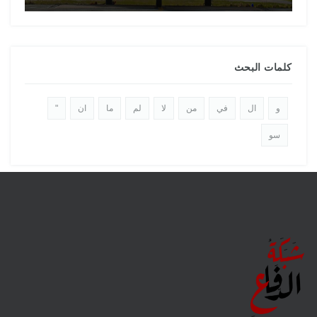
كلمات البحث
و
ال
في
من
لا
لم
ما
ان
"
سو