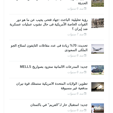
الحديثة
منذ 6 سنوات
رؤية تحليلية: الباحث :جهاد فتحى يجيب عن ما هو دور
القوات الخاصة الأمريكية فى حال نشوب عمليات عسكرية
ضد إيران ؟
منذ 7 سنوات
تحديث: 70% زيادة فى عدد مقاتلات التايفون لسلاح الجو
الملكى السعودى
منذ 8 سنوات
جديد: المدرعات الألمانية ستزود بصواريخ MELLS
منذ 8 سنوات
تطوير: الولايات المتحدة الأمريكية ستمتلك قوة نيران
مدفعية غير مسبوقة
منذ 8 سنوات
جديد: استقبال حار لـ"الفريم" في باكستان
منذ 8 سنوات