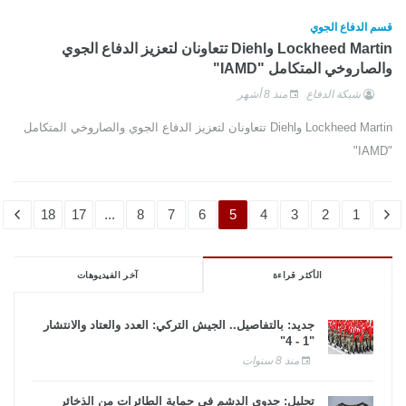
قسم الدفاع الجوي
Lockheed Martin وDiehl تتعاونان لتعزيز الدفاع الجوي
والصاروخي المتكامل "IAMD"
شبكة الدفاع
منذ 8 أشهر
Lockheed Martin وDiehl تتعاونان لتعزيز الدفاع الجوي والصاروخي المتكامل
"IAMD"
18
17
...
8
7
6
5
4
3
2
1
الأكثر قراءة
آخر الفيديوهات
جديد: بالتفاصيل.. الجيش التركي: العدد والعتاد والانتشار
"1 - 4"
منذ 8 سنوات
تحليل: جدوى الدشم فى حماية الطائرات من الذخائر