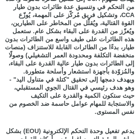
من التحكم في وتنسيق عدة طائرات بدون طيار
CCA، وتشكيل فريق مُركّز على المهمة، يُوزّع
القوة القتالية، ويُقلّل من المخاطر على الطيارين،
ويُعزّز من القدرة على البقاء بشكل عام. ستعمل
هذه الطائرات على طيف واسع من الطائرات بدون
طيار، بدءًا من الطائرات القابلة للاستنزاف (منصات
منخفضة التكلفة ومحدودة العمر التشغيلي) وصولًا
إلى الطائرات بدون طيار عالية القدرة على البقاء،
والمُزوّدة بأجهزة استشعار وأسلحة متطورة.
ويهدف دمجها إلى تحقيق "كتلة في متناول اليد" -
وهو هدف رئيسي في القتال الجوي المستقبلي،
حيث ستكون الكمية والقدرة على التكيف
والاستجابة للمهام عوامل حاسمة ضد الخصوم من
نفس المستوى.
يدعم تفعيل وحدة التحكم الإلكترونية (EOU) بشكل