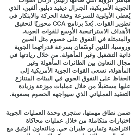
مباشر الرؤية التي صاغها رئيس أركان القوات
الجوية الأمريكية، الجنرال ديفيد دبليو. ألفين، الذي
يُعطي الأولوية للسرعة وخفة الحركة والابتكار في
تطوير القوات. يُعدّ برنامج CCA محوريًا لتحقيق
الأهداف الاستراتيجية الأوسع للقوات الجوية،
والمتمثلة في التفوق على خصوم مثل الصين
وروسيا، اللتين تُوسّعان بسرعة قدراتهما الجوية
ذاتية التشغيل وغير المأهولة. من خلال ريادتها في
مجال التعاون بين الطائرات المأهولة وغير
المأهولة، تسعى القوات الجوية الأمريكية إلى
الحفاظ على التفوق الجوي في البيئات المتنازع
عليها مستقبلًا من خلال عمليات موزعة وزيادة
التعقيد العملياتي الذي سيواجهه الخصوم بصعوبة.
ضمن نطاق مهمتها، ستجري وحدة العمليات الجوية
اختبارات متكاملة من خلال عمليات محاكاة
افتراضية وتمارين طيران حي. وبالتعاون الوثيق مع