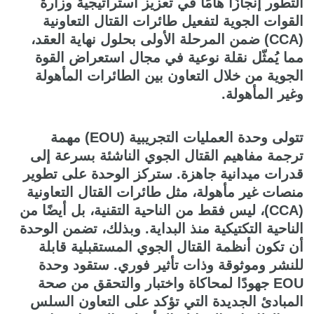
التطور إنجازًا هامًا في تعزيز استراتيجية وزارة
القوات الجوية لتفعيل طائرات القتال التعاونية
(CCA) ضمن المرحلة الأولى بحلول نهاية العقد،
مما يُمثّل نقلة نوعية في مجال استعراض القوة
الجوية من خلال التعاون بين الطائرات المأهولة
وغير المأهولة.
تتولى وحدة العمليات التجريبية (EOU) مهمة
ترجمة مفاهيم القتال الجوي الناشئة بسرعة إلى
قدرات ميدانية جاهزة. ستركز الوحدة على تطوير
منصات غير مأهولة، مثل طائرات القتال التعاونية
(CCA)، ليس فقط من الناحية التقنية، بل أيضًا من
الناحية التكتيكية منذ البداية. وبذلك، تضمن الوحدة
أن تكون أنظمة القتال الجوي المستقبلية قابلة
للنشر وموثوقة وذات تأثير فوري. ستقود وحدة
EOU جهودًا لمحاكاة واختبار والتحقق من صحة
المبادئ الجديدة التي تؤكد على التعاون السلس