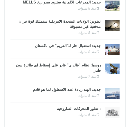
جديد: المدرعات الألمانية ستزود بصواريخ MELLS
منذ 8 سنوات
تطوير: الولايات المتحدة الأمريكية ستمتلك قوة نيران
مدفعية غير مسبوقة
منذ 8 سنوات
جديد: استقبال حار لـ"الفريم" في باكستان
منذ 8 سنوات
روسيا: نظام "فالداي" قادر على إسقاط أي طائرة دون
طيار
منذ 7 سنوات
جديد: الهند زيادة عدد الأسطول لما هو قادم
منذ 8 سنوات
: تطور المحركات الصاروخية
منذ 6 سنوات