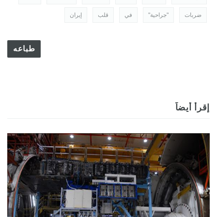
ضربات
"جراحية"
في
قلب
إيران
طباعه
إقرأ أيضاً