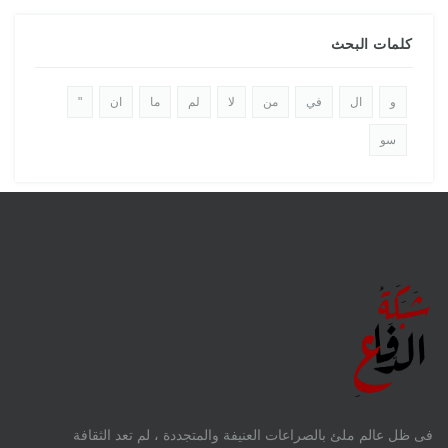
كلمات البحث
و
ال
في
من
لا
لم
ما
ان
"
سو
فى ظل عالم ملئ بالصراعات العنيفة والمتجددة ، لم تعد الثقافة