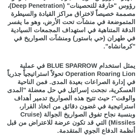
رؤوس "خارقة للتحصينات" (Deep Penetration)،
مصممة خصيصاً لاختراق مراكز القيادة والسيطرة
المتموضعة في منشآت تحت الأرض، وهو ما يفسر
الدقة المتناهية في استهداف المجمعات السيادية
في طهران (حي باستور) ومنشآت الصواريخ في
"كرمانشاه".
يمثل استخدام BLUE SPARROW في عملية
Operation Roaring Lion تحولاً استراتيجياً جذرياً
في إدارة الصراعات بعيدة المدى. فمن الناحية
العسكرية، نجحت إسرائيل في حل معضلة "المدى
والوقت"؛ حيث تتيح هذه الصواريخ تدمير أهداف
استراتيجية في غضون دقائق من اتخاذ القرار،
وبنسبة نجاح تفوق الصواريخ الجوالة (Cruise
Missiles) التي قد تكون عرضة للاعتراض من قبل
أنظمة الدفاع الجوي المتقدمة.