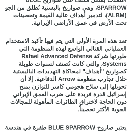
اعتمدت بشكل مكثف على صواريخ BLUE
SPARROW، وهي صواريخ باليستية تُطلق من الجو
(ALBM)، لتدمير أهداف عالية القيمة وتحصينات
تحت الأرض في عمق الأراضي الإيرانية.
تعد هذه المرة الأولى التي يتم فيها تأكيد الاستخدام
العملياتي القتالي الواسع لهذه المنظومة التي
طورتها شركة Rafael Advanced Defense
Systems، والتي كانت تُصنف لسنوات طويلة
كصواريخ "أهداف" لمحاكاة التهديدات الباليستية
خلال تجارب منظومة Arrow الدفاعية. إلا أن
تحويلها إلى سلاح هجومي كاسر للتوازن يمنح
إسرائيل قدرة فريدة على ضرب العمق الإيراني
دون الحاجة لاختراق الطائرات المأهولة للمجالات
الجوية الأكثر تحصيناً.
يعتبر صاروخ BLUE SPARROW طفرة في هندسة