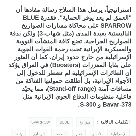
استراتيجياً، يرسل هذا السلاح رسالة مفادها أن
"العمق لم يعد يوفر الحماية". فقدرة BLUE
SPARROW على محاكاة مسارات الصواريخ
الباليستية بعيدة المدى (مثل شهاب-3) ولكن بدقة
الصواريخ الجراحية، تضع كافة المنشآت النووية
والعسكرية الإيرانية تحت رحمة القوات الجوية
الإسرائيلية من خارج حدود إيران. كما أن العثور
على بقايا المعززات (Boosters) في العراق يؤكد
أن الطائرات الإسرائيلية لم تضطر للدخول إلى
الأجواء الإيرانية، بل أطلقت حمولتها الفتاكة من
مسافات آمنة (Stand-off range)، مما يحيّد
فاعلية منظومات الدفاع الجوي الإيرانية مثل
Bavar-373 و S-300.
الكلمات الدلالية :
صواريخ
BLUE
SPARROW
الإسرائيلية
تكسر
جدار
الصمت
الراداري
وتنفذ