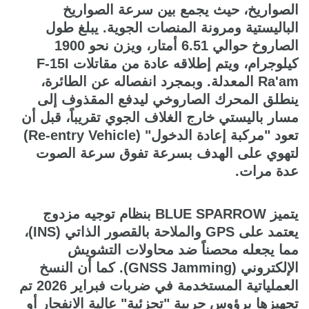
الصواريخ، حيث يجمع بين سرعة الصواريخ
الباليستية ومرونة المنصات الجوية. يبلغ طول
الصاروخ حوالي 6.51 أمتار، ويزن نحو 1900
كيلوجرام، ويتم إطلاقه عادة من مقاتلات F-15I
Ra'am المعدلة. وبمجرد انفصاله عن الطائرة،
ينطلق المحرك الصاروخي ليدفع المقذوف إلى
مسار باليستي خارج الغلاف الجوي تقريباً، قبل أن
تعود "مركبة إعادة الدخول" (Re-entry Vehicle)
لتهوي على الهدف بسرعة تفوق سرعة الصوت
عدة مرات.
يتميز BLUE SPARROW بنظام توجيه مزدوج
يعتمد على GPS والملاحة بالقصور الذاتي (INS)،
مما يجعله محصناً ضد محاولات التشويش
الإلكتروني (GNSS Jamming). كما أن النسخ
العملياتية المستخدمة في ضربات فبراير 2026 تم
تجهيزها برؤوس حربية "تجزئية" عالية الانفجار أو