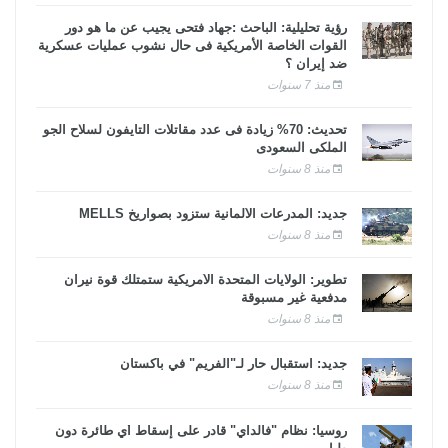
رؤية تحليلية: الباحث :جهاد فتحى يجيب عن ما هو دور
القوات الخاصة الأمريكية فى حال نشوب عمليات عسكرية
ضد إيران ؟
منذ 7 سنوات
تحديث: 70% زيادة فى عدد مقاتلات التايفون لسلاح الجو
الملكى السعودى
منذ 8 سنوات
جديد: المدرعات الألمانية ستزود بصواريخ MELLS
منذ 8 سنوات
تطوير: الولايات المتحدة الأمريكية ستمتلك قوة نيران
مدفعية غير مسبوقة
منذ 8 سنوات
جديد: استقبال حار لـ"الفريم" في باكستان
منذ 8 سنوات
روسيا: نظام "فالداي" قادر على إسقاط أي طائرة دون