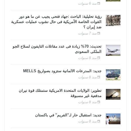
منذ 6 سنوات
رؤية تحليلية: الباحث :جهاد فتحى يجيب عن ما هو دور
القوات الخاصة الأمريكية فى حال نشوب عمليات عسكرية
ضد إيران ؟
منذ 7 سنوات
تحديث: 70% زيادة فى عدد مقاتلات التايفون لسلاح الجو
الملكى السعودى
منذ 8 سنوات
جديد: المدرعات الألمانية ستزود بصواريخ MELLS
منذ 8 سنوات
تطوير: الولايات المتحدة الأمريكية ستمتلك قوة نيران
مدفعية غير مسبوقة
منذ 8 سنوات
جديد: استقبال حار لـ"الفريم" في باكستان
منذ 8 سنوات