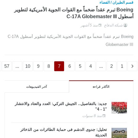
قسم الطيران / الفضاء
Boeing تبرم عقداً ضخماً مع القوات الجوية الأمريكية لتطوير
أسطول C-17A Globemaster III
شبكة الدفاع
منذ 5 أشهر
Boeing تبرم عقداً ضخماً مع القوات الجوية الأمريكية لتطوير أسطول C-17A
Globemaster III
57
...
10
9
8
7
6
5
4
...
2
1
الأكثر قراءة
آخر الفيديوهات
جديد: بالتفاصيل.. الجيش التركي: العدد والعتاد والانتشار
"1 - 4"
منذ 8 سنوات
تحليل: جدوى الدشم فى حماية الطائرات من الذخائر
الحديثة