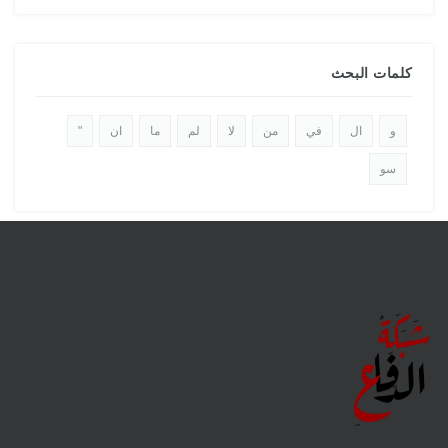
كلمات البحث
و
ال
في
من
لا
لم
ما
ان
"
سو