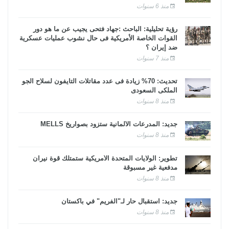
منذ 6 سنوات
رؤية تحليلية: الباحث :جهاد فتحى يجيب عن ما هو دور
القوات الخاصة الأمريكية فى حال نشوب عمليات عسكرية
ضد إيران ؟
منذ 7 سنوات
تحديث: 70% زيادة فى عدد مقاتلات التايفون لسلاح الجو
الملكى السعودى
منذ 8 سنوات
جديد: المدرعات الألمانية ستزود بصواريخ MELLS
منذ 8 سنوات
تطوير: الولايات المتحدة الأمريكية ستمتلك قوة نيران
مدفعية غير مسبوقة
منذ 8 سنوات
جديد: استقبال حار لـ"الفريم" في باكستان
منذ 8 سنوات