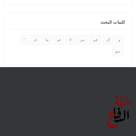
كلمات البحث
و
ال
في
من
لا
لم
ما
ان
"
سو