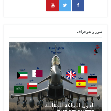
صور وانفوجراف
تاريخ المقاتلة F-16 في الشرق
ط