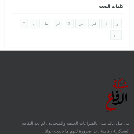
كلمات البحث
و
ال
في
من
لا
لم
ما
ان
"
سو
فى ظل عالم ملئ بالصراعات العنيفة والمتجددة ، لم تعد الثقافة
العسكرية رفاهية ، بل ضرورة لفهم ما يحدث حولنا .