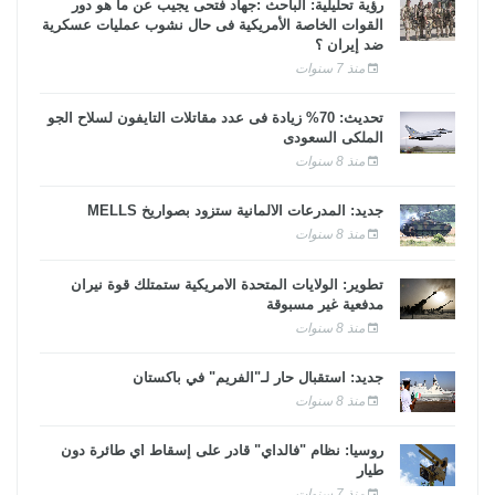
رؤية تحليلية: الباحث :جهاد فتحى يجيب عن ما هو دور
القوات الخاصة الأمريكية فى حال نشوب عمليات عسكرية
ضد إيران ؟
منذ 7 سنوات
تحديث: 70% زيادة فى عدد مقاتلات التايفون لسلاح الجو
الملكى السعودى
منذ 8 سنوات
جديد: المدرعات الألمانية ستزود بصواريخ MELLS
منذ 8 سنوات
تطوير: الولايات المتحدة الأمريكية ستمتلك قوة نيران
مدفعية غير مسبوقة
منذ 8 سنوات
جديد: استقبال حار لـ"الفريم" في باكستان
منذ 8 سنوات
روسيا: نظام "فالداي" قادر على إسقاط أي طائرة دون
طيار
منذ 7 سنوات