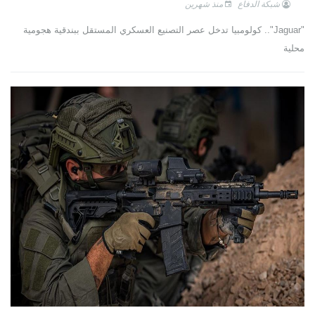
شبكة الدفاع
منذ شهرين
"Jaguar".. كولومبيا تدخل عصر التصنيع العسكري المستقل ببندقية هجومية
محلية