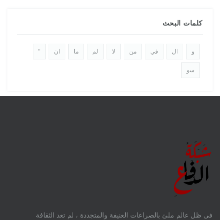
كلمات البحث
و
ال
في
من
لا
لم
ما
ان
"
سو
فى ظل عالم ملئ بالصراعات العنيفة والمتجددة ، لم تعد الثقافة