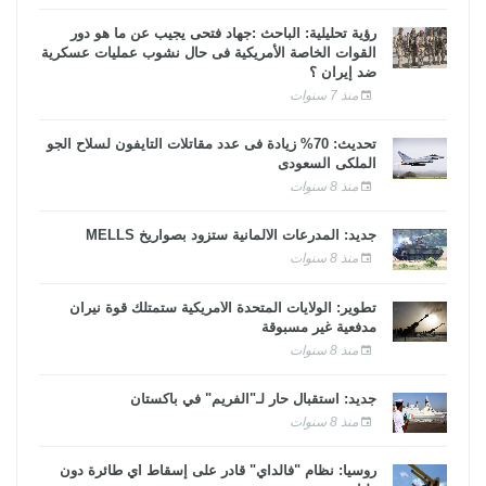
رؤية تحليلية: الباحث :جهاد فتحى يجيب عن ما هو دور
القوات الخاصة الأمريكية فى حال نشوب عمليات عسكرية
ضد إيران ؟
منذ 7 سنوات
تحديث: 70% زيادة فى عدد مقاتلات التايفون لسلاح الجو
الملكى السعودى
منذ 8 سنوات
جديد: المدرعات الألمانية ستزود بصواريخ MELLS
منذ 8 سنوات
تطوير: الولايات المتحدة الأمريكية ستمتلك قوة نيران
مدفعية غير مسبوقة
منذ 8 سنوات
جديد: استقبال حار لـ"الفريم" في باكستان
منذ 8 سنوات
روسيا: نظام "فالداي" قادر على إسقاط أي طائرة دون