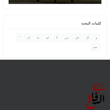
كلمات البحث
و
ال
في
من
لا
لم
ما
ان
"
سو