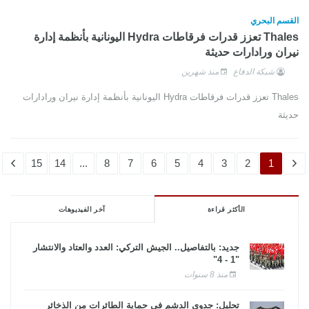
القسم البحري
Thales تعزز قدرات فرقاطات Hydra اليونانية بأنظمة إدارة
نيران ورادارات حديثة
شبكة الدفاع
منذ شهرين
Thales تعزز قدرات فرقاطات Hydra اليونانية بأنظمة إدارة نيران ورادارات
حديثة
15
14
...
8
7
6
5
4
3
2
1
الأكثر قراءة
آخر الفيديوهات
جديد: بالتفاصيل.. الجيش التركي: العدد والعتاد والانتشار
"1 - 4"
منذ 8 سنوات
تحليل: جدوى الدشم فى حماية الطائرات من الذخائر