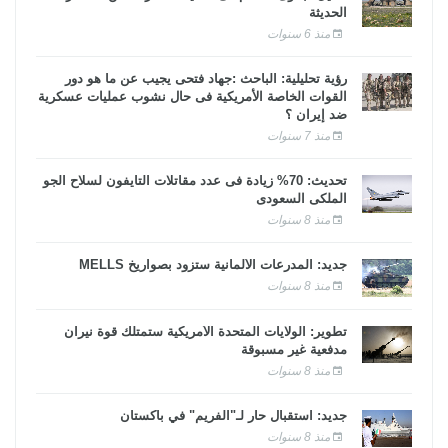
الحديثة
منذ 6 سنوات
رؤية تحليلية: الباحث :جهاد فتحى يجيب عن ما هو دور
القوات الخاصة الأمريكية فى حال نشوب عمليات عسكرية
ضد إيران ؟
منذ 7 سنوات
تحديث: 70% زيادة فى عدد مقاتلات التايفون لسلاح الجو
الملكى السعودى
منذ 8 سنوات
جديد: المدرعات الألمانية ستزود بصواريخ MELLS
منذ 8 سنوات
تطوير: الولايات المتحدة الأمريكية ستمتلك قوة نيران
مدفعية غير مسبوقة
منذ 8 سنوات
جديد: استقبال حار لـ"الفريم" في باكستان
منذ 8 سنوات