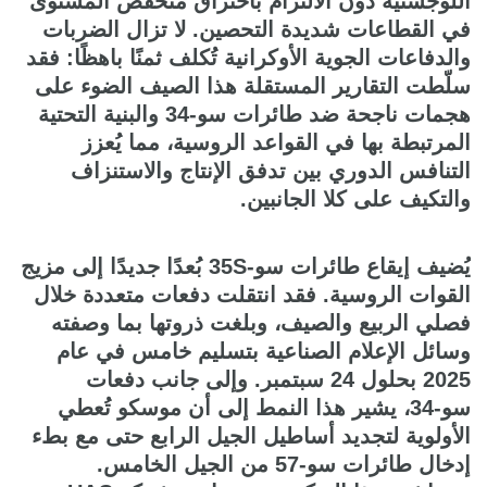
اللوجستية دون الالتزام باختراق منخفض المستوى
في القطاعات شديدة التحصين. لا تزال الضربات
والدفاعات الجوية الأوكرانية تُكلف ثمنًا باهظًا: فقد
سلّطت التقارير المستقلة هذا الصيف الضوء على
هجمات ناجحة ضد طائرات سو-34 والبنية التحتية
المرتبطة بها في القواعد الروسية، مما يُعزز
التنافس الدوري بين تدفق الإنتاج والاستنزاف
والتكيف على كلا الجانبين.
يُضيف إيقاع طائرات سو-35S بُعدًا جديدًا إلى مزيج
القوات الروسية. فقد انتقلت دفعات متعددة خلال
فصلي الربيع والصيف، وبلغت ذروتها بما وصفته
وسائل الإعلام الصناعية بتسليم خامس في عام
2025 بحلول 24 سبتمبر. وإلى جانب دفعات
سو-34، يشير هذا النمط إلى أن موسكو تُعطي
الأولوية لتجديد أساطيل الجيل الرابع حتى مع بطء
إدخال طائرات سو-57 من الجيل الخامس.