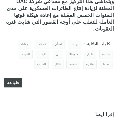
ويتماشى هذا التركيز مع مساعي شركة UAC
المعلنة لزيادة إنتاج الطائرات العسكرية على مدى
السنوات الخمس المقبلة مع إعادة هيكلة قوتها
العاملة للتغلب على أوجه القصور التي شابت فترة
العقوبات.
الكلمات الدلالية :
روسيا
تُسلّم
قاذفات
مقاتلة
جديدة
طراز
سو-34
إلى
القوات
الجوية
وسط
طفرة
إنتاجية
خلال
الحرب
طباعه
إقرأ أيضاً