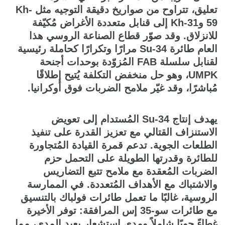
تعليق، تتراوح من صواريخ دقيقة التوجيه مثل Kh-
59 وKh-31 إلى قنابل متعددة الأغراض مُكيّفة
للانزلاق. وقد صوّر قطاع الصناعة الروسي هذا
العام طائرة Su-34 مرارًا وتكرارًا كحاملة رئيسية
لقنابل سلسلة FAB المُزوّدة بوحدات أجنحة
UMPK، وهو حل منخفض التكلفة يُتيح إطلاقًا
مُباشرًا، وقد غيّر ملامح الضربات فوق أوكرانيا.
يهدف إنتاج Su-34 المُستدام إلى تعويض
الاستنزاف القتالي مع تعزيز القدرة على تنفيذ
الطلعات الجوية. تدعم قمرة القيادة المُتجاورة
للطائرة وقدرتها الطويلة على التحمل حزم
الضربات المُعقدة مع ملامح تتبع التضاريس
والاشتباك مع الأهداف المُتعددة. في الممارسة
الروسية، غالبًا ما تعمل طائرات فولباك بالتنسيق
مع طائرات سو-35 إس المرافقة: توفر الأخيرة
غطاءً جويًا شاملاً ومدى استشعار بعيد المدى، مما