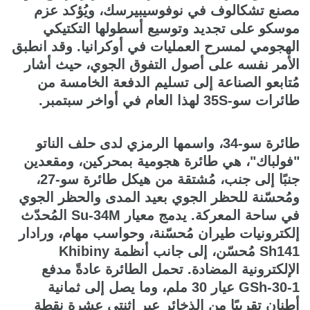
مصنع تشكالوف في نوفوسيبيرسك، ويُؤكد عزم
موسكو على تجديد وتوسيع أسطولها التكتيكي
الهجومي لمسرح العمليات في أوكرانيا. وقد انطبق
الأمر نفسه على أصول التفوق الجوي، حيث أشار
مُتابعو الصناعة إلى تسليم الدفعة الخامسة من
طائرات سو-35S لهذا العام في أواخر سبتمبر.
طائرة سو-34، واسمها الرمزي لدى حلف الناتو
"فولباك"، هي طائرة هجومية بمحركين، ومقعدين
جنبًا إلى جنب، مُشتقة من هيكل طائرة سو-27،
ومُحسّنة للحظر الجوي بعيد المدى والحظر الجوي
في ساحة المعركة. يدمج معيار Su-34M المُحدّث
إلكترونيات طيران مُحسّنة، وحواسب مهام، ورادار
Sh141 مُحسّن، إلى جانب أنظمة Khibiny
الإلكترونية المضادة. تحمل الطائرة عادةً مدفع
GSh-30-1 عيار 30 ملم، وما يصل إلى ثمانية
أطنان تقريبًا من الذخائر عبر اثنتي عشرة نقطة